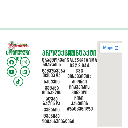
პროდუქცია
კონტაქტი
სოციალური
ქსელები
ტრაქტორები
sales@farmarea.ge
ნიადაგის
032 2 044
დამუშავება
333
თესვა და
მისამართი :
სასუქის
გიორგი
ჩიკვაიძის
შეტანა
მოსავლის
პირველი
ჩიხი,
აღება
ბაღის და
კახეთის
გზატკეცილზე
ვენახის
ტექნიკა
შემასხურებლები