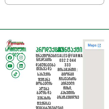
პროდუქცია
კონტაქტი
სოციალური
ქსელები
ტრაქტორები
sales@farmarea.ge
ნიადაგის
032 2 044
დამუშავება
333
თესვა და
მისამართი :
სასუქის
გიორგი
ჩიკვაიძის
შეტანა
მოსავლის
პირველი
ჩიხი,
აღება
ბაღის და
კახეთის
გზატკეცილზე
ვენახის
ტექნიკა
შემასხურებლები