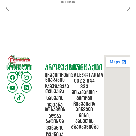
OZDUMAN
პროდუქცია
კონტაქტი
სოციალური
ქსელები
ტრაქტორები
sales@farmarea.ge
ნიადაგის
032 2 044
დამუშავება
333
თესვა და
მისამართი :
სასუქის
გიორგი
ჩიკვაიძის
შეტანა
მოსავლის
პირველი
ჩიხი,
აღება
ბაღის და
კახეთის
გზატკეცილზე
ვენახის
ტექნიკა