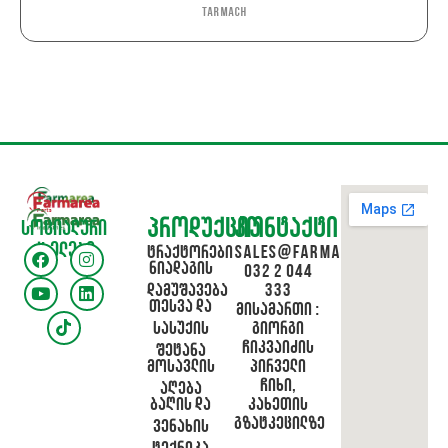
Tarmach
პროდუქცია
კონტაქტი
სოციალური
ქსელები
ტრაქტორები
sales@farmarea.ge
ნიადაგის
032 2 044
დამუშავება
333
თესვა და
მისამართი :
სასუქის
გიორგი
ჩიკვაიძის
შეტანა
მოსავლის
პირველი
ჩიხი,
აღება
ბაღის და
კახეთის
გზატკეცილზე
ვენახის