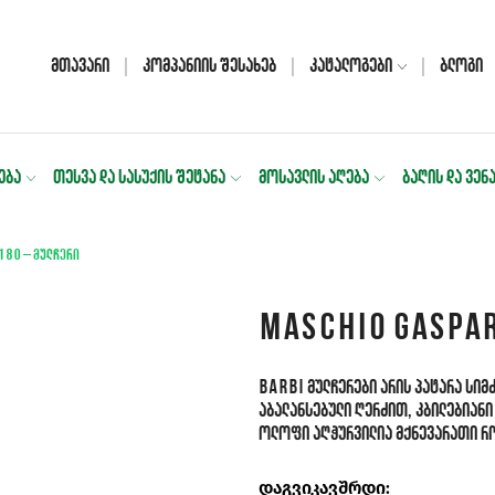
Მთავარი
Კომპანიის Შესახებ
Კატალოგები
Ბლოგი
ᲔᲑᲐ
ᲗᲔᲡᲕᲐ ᲓᲐ ᲡᲐᲡᲣᲥᲘᲡ ᲨᲔᲢᲐᲜᲐ
ᲛᲝᲡᲐᲕᲚᲘᲡ ᲐᲦᲔᲑᲐ
ᲑᲐᲦᲘᲡ ᲓᲐ ᲕᲔᲜ
80 – მულჩერი
MASCHIO GASPAR
BARBI მულჩერები არის პატარა სიმ
აბალანსებული ღერძით, კბილებიან
ოლოფი აღჭურვილია მქნევარათი რომ
დაგვიკავშრდი: