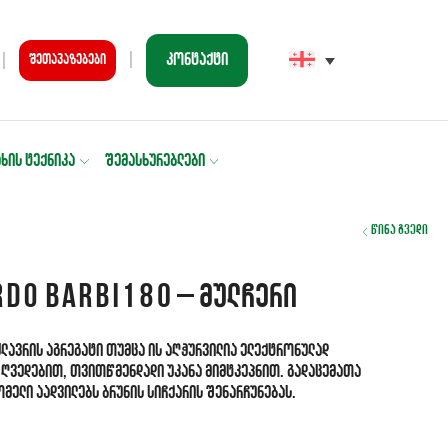
კონტაქტი
შეთავაზებები
ᲐᲮᲘᲡ ᲢᲔᲥᲜᲘᲙᲐ
ᲨᲔᲛᲐᲡᲮᲣᲠᲔᲑᲚᲔᲑᲘ
წინა გვედი
DO BARBI180 – მულჩერი
ძლავრის აგრეგატი თუმცა ის აღჭურვილია ელექტრონულად
ი ღვედებით, თვითწმენდადი უკანა მიმტკეპნით. გადაცემათა
ელი აადვილებს ბრუნის სიჩქარის შენარჩუნებას.