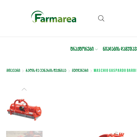
ᲢᲠᲐᲥᲢᲝᲠᲔᲑᲘ
ᲜᲘᲐᲓᲐᲒᲘᲡ ᲓᲐᲛᲣᲨᲐᲕ
მთავარი
ბაღის და ვენახის ტექნიკა
მულჩერები
MASCHIO GASPARDO BARBI1