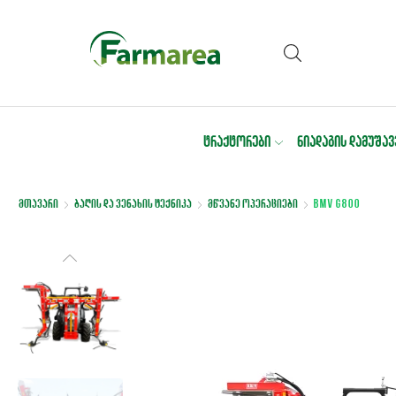
ᲢᲠᲐᲥᲢᲝᲠᲔᲑᲘ
ᲜᲘᲐᲓᲐᲒᲘᲡ ᲓᲐᲛᲣᲨᲐᲕ
მთავარი
ბაღის და ვენახის ტექნიკა
მწვანე ოპერაციები
BMV G800