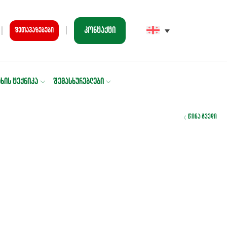
კონტაქტი
შეთავაზებები
ᲐᲮᲘᲡ ᲢᲔᲥᲜᲘᲙᲐ
ᲨᲔᲛᲐᲡᲮᲣᲠᲔᲑᲚᲔᲑᲘ
წინა გვედი