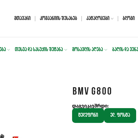
Მთავარი
Კომპანიის Შესახებ
Კატალოგები
Ბლოგი
ᲔᲑᲐ
ᲗᲔᲡᲕᲐ ᲓᲐ ᲡᲐᲡᲣᲥᲘᲡ ᲨᲔᲢᲐᲜᲐ
ᲛᲝᲡᲐᲕᲚᲘᲡ ᲐᲦᲔᲑᲐ
ᲑᲐᲦᲘᲡ ᲓᲐ ᲕᲔᲜ
BMV G800
დაგვიკავშრდი:
ტელეფონი
ელ. ფოსტა