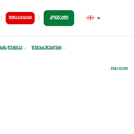
კონტაქტი
შეთავაზებები
ᲐᲮᲘᲡ ᲢᲔᲥᲜᲘᲙᲐ
ᲨᲔᲛᲐᲡᲮᲣᲠᲔᲑᲚᲔᲑᲘ
წინა გვედი