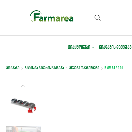
ᲢᲠᲐᲥᲢᲝᲠᲔᲑᲘ
ᲜᲘᲐᲓᲐᲒᲘᲡ ᲓᲐᲛᲣᲨᲐᲕ
მთავარი
ბაღის და ვენახის ტექნიკა
მწვანე ოპერაციები
BMV BT500L