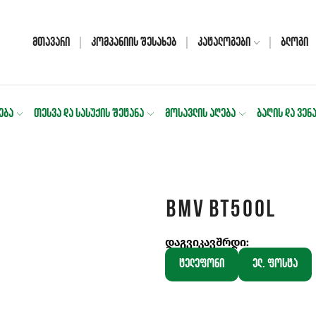
Მთავარი
Კომპანიის Შესახებ
Კატალოგები
Ბლოგი
ᲔᲑᲐ
ᲗᲔᲡᲕᲐ ᲓᲐ ᲡᲐᲡᲣᲥᲘᲡ ᲨᲔᲢᲐᲜᲐ
ᲛᲝᲡᲐᲕᲚᲘᲡ ᲐᲦᲔᲑᲐ
ᲑᲐᲦᲘᲡ ᲓᲐ ᲕᲔᲜ
BMV BT500L
დაგვიკავშრდი:
ტელეფონი
ელ. ფოსტა