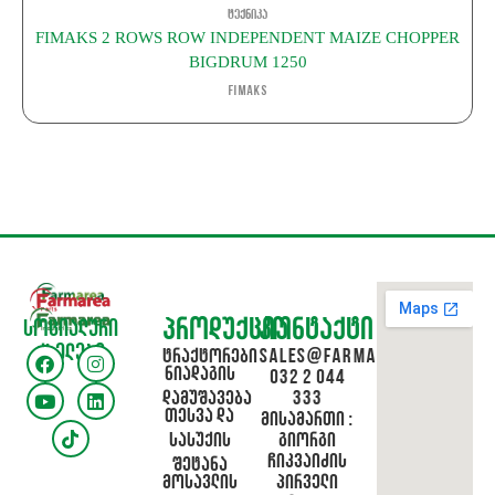
ტექნიკა
FIMAKS 2 ROWS ROW INDEPENDENT MAIZE CHOPPER
BIGDRUM 1250
FIMAKS
პროდუქცია
კონტაქტი
სოციალური
ქსელები
ტრაქტორები
sales@farmarea.ge
ნიადაგის
032 2 044
დამუშავება
333
თესვა და
მისამართი :
სასუქის
გიორგი
ჩიკვაიძის
შეტანა
მოსავლის
პირველი